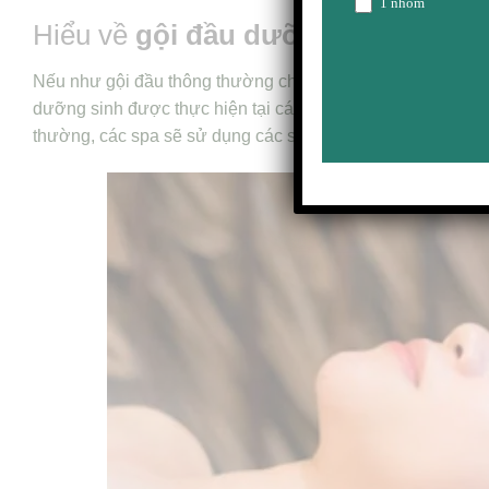
1 nhóm
Hiểu về
gội đầu dưỡng sinh
Nếu như gội đầu thông thường chỉ có công dụng làm sạch d
dưỡng sinh được thực hiện tại các spa, có chu trình rõ r
thường, các spa sẽ sử dụng các sản phẩm từ thiên nhiên n