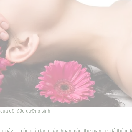
của gội đầu dưỡng sinh
i, gáy, … còn giúp tăng tuần hoàn máu, thư giãn cơ, đả thông 