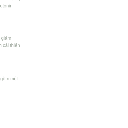
otonin –
, giảm
 cải thiện
o gồm một