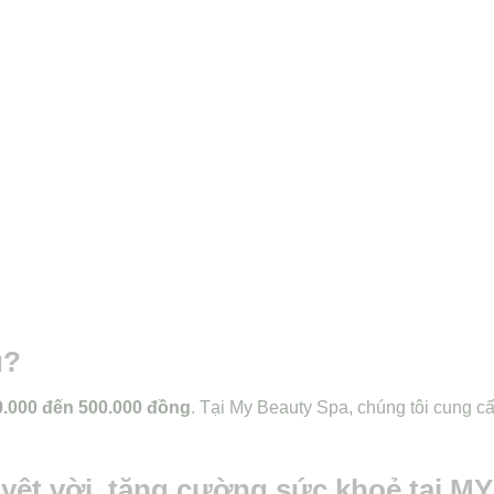
u?
0.000 đến 500.000 đồng
. Tại My Beauty Spa, chúng tôi cung cấ
yệt vời, tăng cường sức khoẻ tại MY