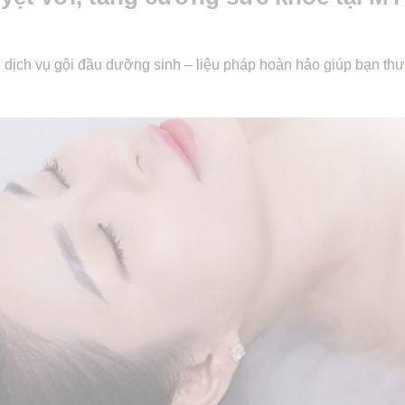
ch vụ gội đầu dưỡng sinh – liệu pháp hoàn hảo giúp bạn thư 