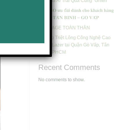
Sinh Mà Ai Trải Qua Cũng “Ghiền”
𝐂𝐎𝐌𝐁𝐎 𝐮̛𝐮 đ𝐚̃𝐢 𝐝𝐚̀𝐧𝐡 𝐜𝐡𝐨 𝐤𝐡𝐚́𝐜𝐡 𝐡𝐚̀𝐧𝐠
𝐦𝐨̛́𝐢 𝐭𝐚̣𝐢 𝐓𝐀̂𝐍 𝐁𝐈̀𝐍𝐇 – 𝐆𝐎̀ 𝐕𝐀̂́𝐏
. Gội đầu
MASSAGE TOÀN THÂN
 Thông
Dịch vụ Triệt Lông Công Nghệ Cao
Diode Lazer tại Quận Gò Vấp, Tân
Bình TPHCM
Recent Comments
No comments to show.