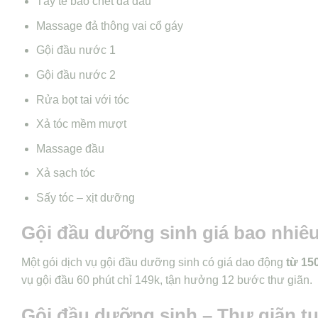
Tẩy tế bào chết da đầu
Massage đả thông vai cổ gáy
Gội đầu nước 1
Gội đầu nước 2
Rửa bọt tai với tóc
Xả tóc mềm mượt
Massage đầu
Xả sạch tóc
Sấy tóc – xịt dưỡng
Gội đầu dưỡng sinh giá bao nhiê
Một gói dịch vụ gội đầu dưỡng sinh có giá dao động
từ 15
vụ gội đầu 60 phút chỉ 149k, tận hưởng 12 bước thư giãn.
Gội đầu dưỡng sinh – Thư giãn tu