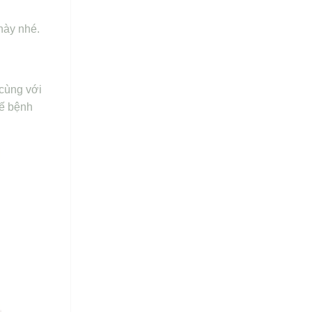
này nhé.
 cùng với
hế bệnh