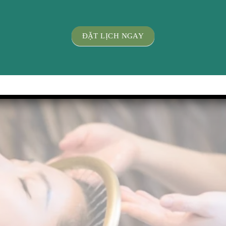
ĐẶT LỊCH NGAY
a đầu thì gội đầu dưỡng sinh mang lại nhiều ưu điểm vượt trội
àng nhằm làm sạch da đầu, massage đầu cổ vai gáy, ấn huyệt, …
hư bồ kết, sả, vỏ bưởi, …